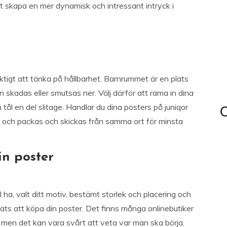
tt skapa en mer dynamisk och intressant intryck i
 viktigt att tänka på hållbarhet. Barnrummet är en plats
an skadas eller smutsas ner. Välj därför att rama in dina
tål en del slitage. Handlar du dina posters på juniqor
C
ge och packas och skickas från samma ort för minsta
in poster
l ha, valt ditt motiv, bestämt storlek och placering och
plats att köpa din poster. Det finns många onlinebutiker
, men det kan vara svårt att veta var man ska börja.