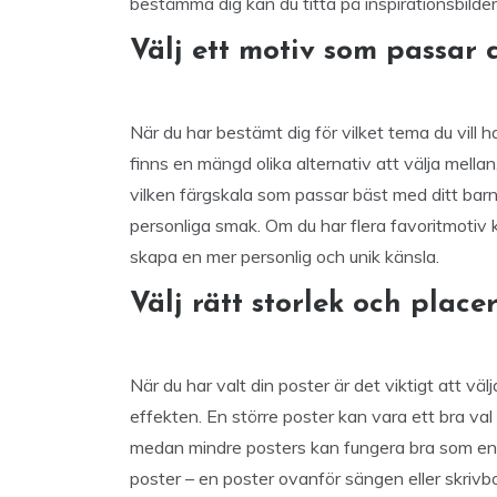
bestämma dig kan du titta på inspirationsbilder o
Välj ett motiv som passar 
När du har bestämt dig för vilket tema du vill h
finns en mängd olika alternativ att välja mellan, 
vilken färgskala som passar bäst med ditt barn
personliga smak. Om du har flera favoritmotiv 
skapa en mer personlig och unik känsla.
Välj rätt storlek och place
När du har valt din poster är det viktigt att väl
effekten. En större poster kan vara ett bra val 
medan mindre posters kan fungera bra som en 
poster – en poster ovanför sängen eller skrivb