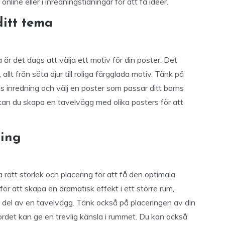
nline eller i inredningstidningar för att få idéer.
ditt tema
a är det dags att välja ett motiv för din poster. Det
allt från söta djur till roliga färgglada motiv. Tänk på
s inredning och välj en poster som passar ditt barns
kan du skapa en tavelvägg med olika posters för att
ring
ja rätt storlek och placering för att få den optimala
för att skapa en dramatisk effekt i ett större rum,
del av en tavelvägg. Tänk också på placeringen av din
ordet kan ge en trevlig känsla i rummet. Du kan också