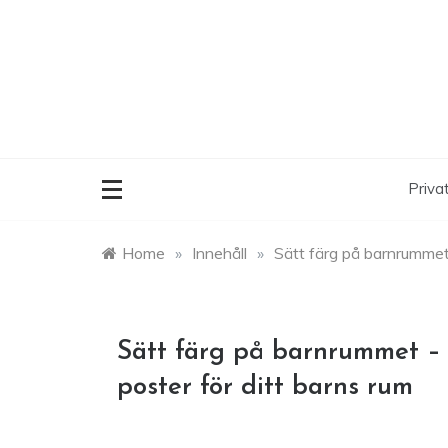
Skip
to
content
Privat
Home
»
Innehåll
»
Sätt färg på barnrummet –
Sätt färg på barnrummet – E
poster för ditt barns rum