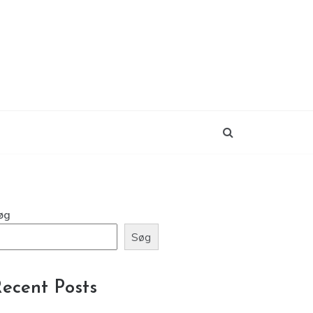
øg
Søg
ecent Posts